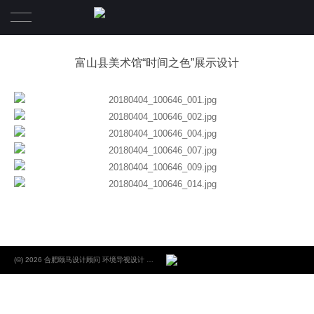
首页
富山县美术馆“时间之色”展示设计
颐马案例
关于颐马
颐马观点
A B O U T
S E R V I C E
颐马团队
CONTACT
(©) 2026 合肥颐马设计顾问 环境导视设计 品牌VIS设计.