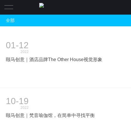
全部
首页
全部
颐马案例
01-12
设计资讯
关于颐马
2022
颐马创意｜酒店品牌The Other House视觉形象
颐马观点
A B O U T
S E R V I C E
颐马团队
CONTACT
10-19
2022
颐马创意｜梵音瑜伽馆，在简单中寻找平衡