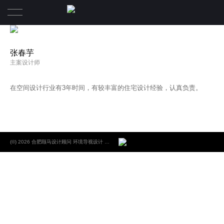
首页
张春芋
主案设计师
颐马案例
在空间设计行业有3年时间，有较丰富的住宅设计经验，认真负责。
关于颐马
A B O U T
颐马团队
(©) 2026 合肥颐马设计顾问 环境导视设计 品牌VIS设计.
颐马观点
S E R V I C E
CONTACT