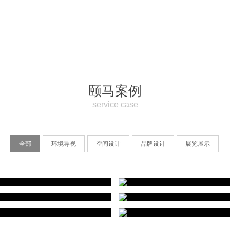
点
S E R V I C E
CONTACT
颐马案例
service case
全部
环境导视
空间设计
品牌设计
展览展示
《南翔·茗座》
深圳龙岗拾乐府
合肥百大心悦城
卓越杭州湾蔚蓝海
空间设计 复式公寓
住宅导视设计
望海科技广场住宅
龙华大浪商业中
 品牌设计 空间设计 展览展示
环境导视 品牌设计 空间设计