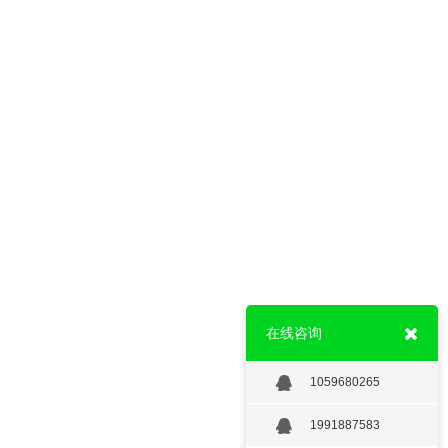
 展览展示
环境导视 品牌设计 空间设计 展览展示
在线咨询
1059680265
1991887583