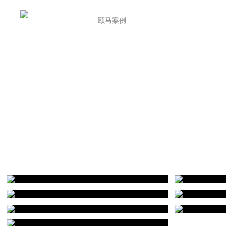
首页
颐马案例
关于颐马
颐马观
《素》
无锡泓历皇朝酒店
隐与恬淡，归兮无尘
遵义奥体中心体育馆
环境导视 品牌设计 空间设计 展览展示
环境导视
合肥旭辉铂悦庐州府