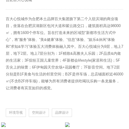
百大心悦城作为合肥本土品牌百大集团旗下第二个入驻滨湖的商业项
目，坐落在合肥滨湖新区包河大道和紫云路交口，建筑面积高达98000
㎡，拥有1600个停车位。旨在打造未来的区域型“新都市生活方式中
心”，将“服务”体验、“美&健康”体验、“信息”体验、“娱乐&休闲”体验
和“求知&学习”体验五大消费体验融入其中。百大心悦城分为9层，地上7
层，地下2层。地上7层分别为：1F精致&高雅夫人乐园；2F品质&内敛
的生活家；3F缤纷王国儿童世界；4F新都会lifestyle(家居和生活)；5F
舌尖上的味蕾；6F伊甸园天空农场+花园餐厅；7F影音空间。地下2层
分别是B1F美食与生活的邻里空间；B2F是停车场，总店铺面积近46000
㎡(不含B2F停车场)，能够为所有消费者提供吃喝玩乐购一条龙服务，
让消费者有宾至如归的感觉。
环境导视
空间设计
品牌设计
《素》