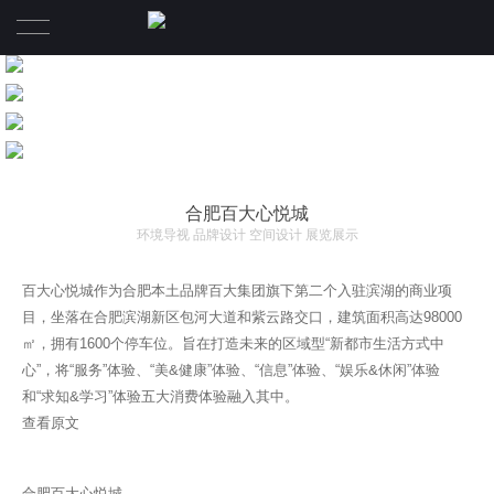
首页
颐马案例
关于颐马
合肥百大心悦城
环境导视 品牌设计 空间设计 展览展示
颐马观点
A B O U T
百大心悦城作为合肥本土品牌百大集团旗下第二个入驻滨湖的商业项
S E R V I C E
颐马团队
目，坐落在合肥滨湖新区包河大道和紫云路交口，建筑面积高达98000
㎡，拥有1600个停车位。旨在打造未来的区域型“新都市生活方式中
CONTACT
心”，将“服务”体验、“美&健康”体验、“信息”体验、“娱乐&休闲”体验
和“求知&学习”体验五大消费体验融入其中。
查看原文
合肥百大心悦城